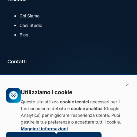
Chi Siamo
Casi Studio
Blog
Cookie Tecnici
Necessari per il funzionamento del sito
Contatti
Questi cookie sono essenziali per la navigazione e
l'utilizzo delle funzionalità base del sito. Non possono
+39 351 7100510
essere disabilitati.
info@diemmetechnology.com
Utilizziamo i cookie
PEC: diemmetech@pec.it
Questo sito utilizza
cookie tecnici
necessari per il
Cookie Analitici
funzionamento del sito e
cookie analitici
(Google
Ci aiutano a migliorare il sito
Analytics) per migliorare l'esperienza utente. Puoi
gestire le tue preferenze o accettare tutti i cookie.
© 2026 Diemme Technology. Tutti i diritti riservati.
Utilizziamo Google Analytics per analizzare come gli
Maggiori informazioni
utenti interagiscono con il sito. Questi cookie ci
Privacy Policy
•
Cookie Policy
•
Gestisci cookie
aiutano a capire quali pagine sono più visitate,