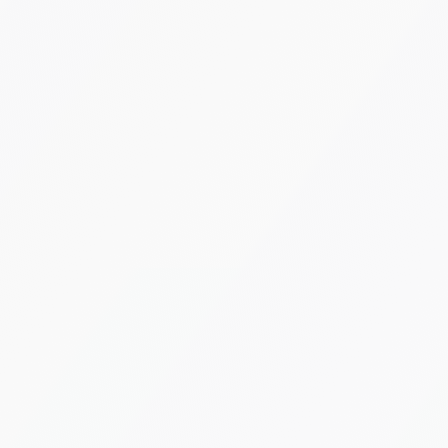
Riduciamo dras
errori umani.
Analisi predi
Utilizziamo mod
domanda e ident
in tempo reale
intuizioni.