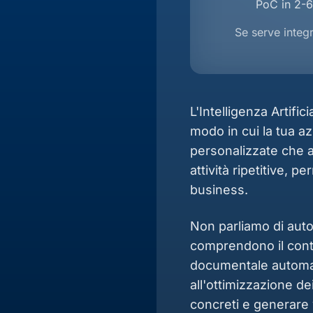
PoC in 2-6
Se serve integ
L'Intelligenza Artifi
modo in cui la tua a
personalizzate che a
attività ripetitive, 
business.
Non parliamo di auto
comprendono il cont
documentale automatiz
all'ottimizzazione de
concreti e generare 