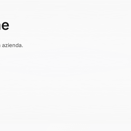
ne
a azienda.
one di documenti. I
straggono informazioni
gole aziendali.