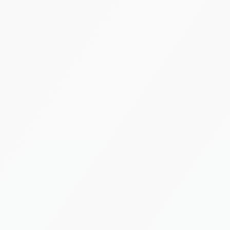
ticamente il tempo dedicato alla gestione document
ttiva e ottimizzazione
elli predittivi per anticipare trend, ottimizzare scort
ificare anomalie nei processi. L'AI analizza grandi vo
 per supportare decisioni strategiche basate su evi