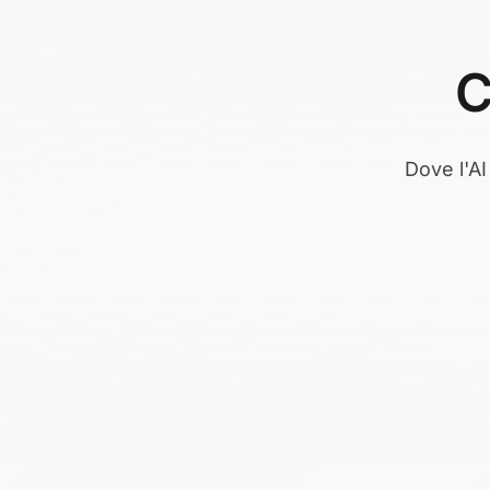
C
Dove l'AI
Gestione doc
Automatizziamo 
sistemi AI ric
chiave (fatture