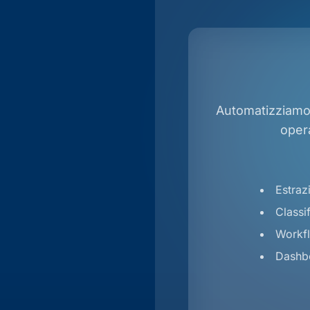
Automatizziamo a
opera
Estraz
Classi
Workfl
Dashbo