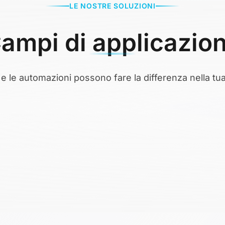
LE NOSTRE SOLUZIONI
ampi di applicazio
 e le automazioni possono fare la differenza nella tu
umentale intelligente
la classificazione, l'estrazione di dati e l'archiviazi
onoscono automaticamente tipologie di documenti, e
, ordini, contratti) e li organizzano secondo le tue re