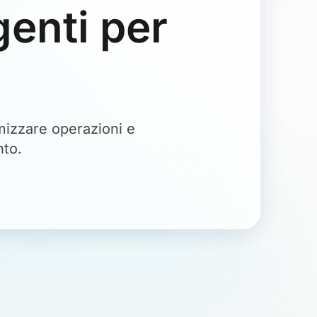
genti per
imizzare operazioni e
nto.