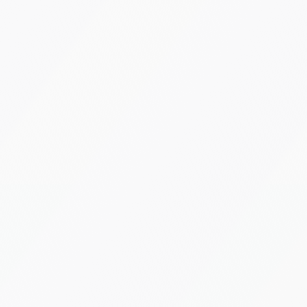
ale e minimizziamo gli
e, prevedere la
lumi di dati storici e
denze concrete, non su