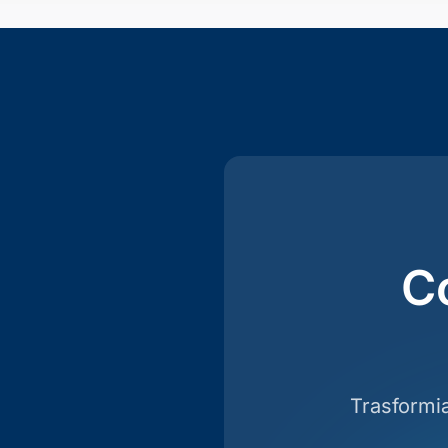
C
Trasformia