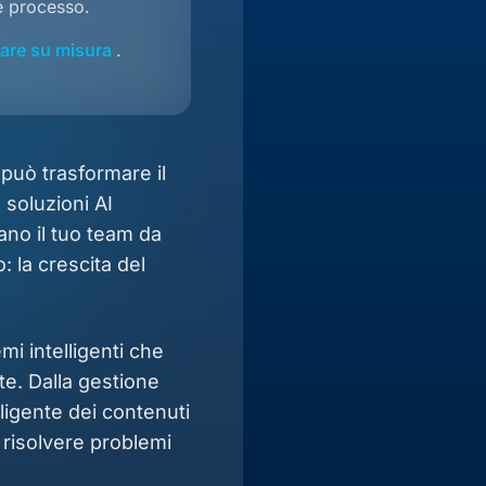
e processo.
are su misura
.
e può trasformare il
soluzioni AI
ano il tuo team da
: la crescita del
i intelligenti che
e. Dalla gestione
lligente dei contenuti
 risolvere problemi