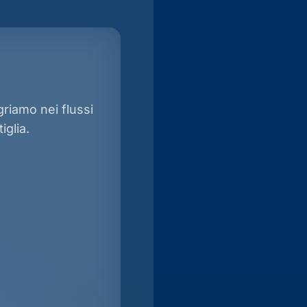
griamo nei flussi
iglia.